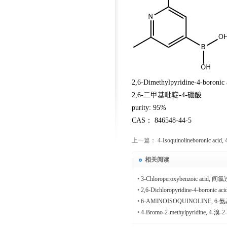
2,6-Dimethylpyridine-4-boronic 
2,6-二甲基吡啶-4-硼酸
purity: 95%
CAS： 846548-44-5
上一篇：
4-Isoquinolineboronic a
相关阅读
•
3-Chloroperoxybenzoic acid
•
2,6-Dichloropyridine-4-boronic
•
6-AMINOISOQUINOLINE, 6
•
4-Bromo-2-methylpyridine, 4-