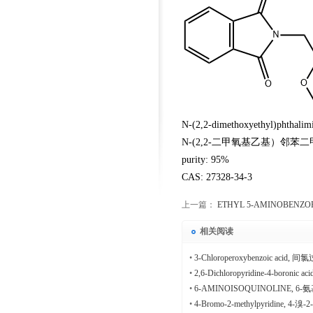
N-(2,2-dimethoxyethyl)phthalim
N-(2,2-二甲氧基乙基）邻苯
purity: 95%
CAS: 27328-34-3
上一篇：
ETHYL 5-AMINOBENZO
5-氨基苯并呋喃甲酸乙酯
相关阅读
•
3-Chloroperoxybenzoic acid
•
2,6-Dichloropyridine-4-boronic
•
6-AMINOISOQUINOLINE, 6
•
4-Bromo-2-methylpyridine, 4-