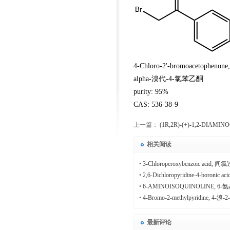
4-Chloro-2'-bromoacetophenone
alpha-溴代-4-氯苯乙酮
purity: 95%
CAS: 536-38-9
上一篇：
(1R,2R)-(+)-1,2-DIAMI
BIS(2-DIPHENYLPHOSPHINO-1-NA
相关阅读
(+)-1,2-二氨基环己烷-N,N'-双(2-
•
3-Chloroperoxybenzoic acid
•
2,6-Dichloropyridine-4-boronic
•
6-AMINOISOQUINOLINE, 6
•
4-Bromo-2-methylpyridine, 4-
最新评论